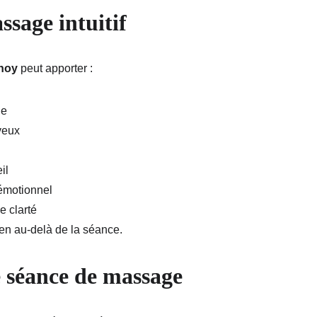
ssage intuitif
enoy
 peut apporter :
de
veux
il
émotionnel
e clarté
ien au-delà de la séance.
 séance de massage