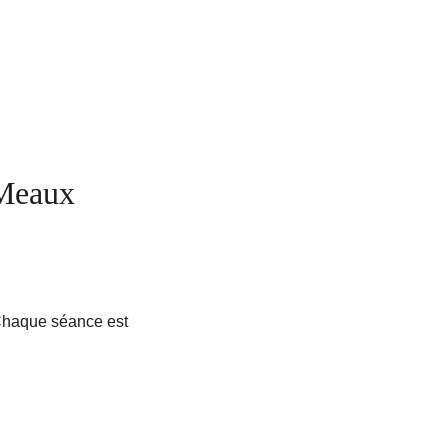
David
 Meaux
 Chaque séance est 