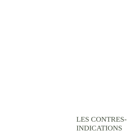
cutanés, qu’il raffermit, et 
sur les muscles qu’il relaxe 
afin de lisser les rides 
d’expression. Enfin, il 
tonifie le visage et lui rend 
tout son galbe.
Il ne faut pas oublier que les 
muscles peauciers qui 
tapissent le visage sont au 
contact étroit de la peau. 
Tous les gestes visant à les 
stimuler ont donc un impact 
immédiat sur la qualité des 
tissus et les volumes du 
visage
LES CONTRES-
INDICATIONS