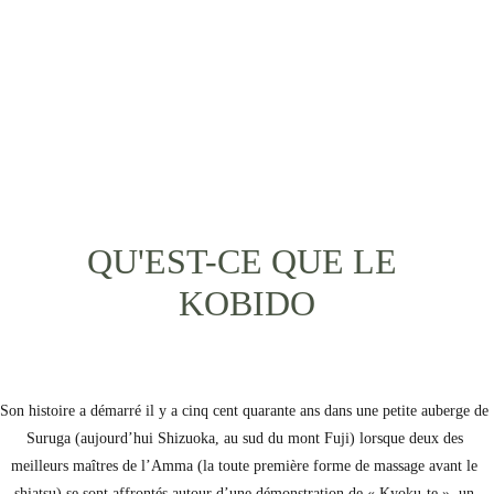
japonai
s) 
QU'EST-CE QUE LE 
KOBIDO
Son histoire a démarré il y a cinq cent quarante ans dans une petite auberge de 
Suruga (aujourd’hui Shizuoka, au sud du mont Fuji) lorsque deux des 
meilleurs maîtres de l’Amma (la toute première forme de massage avant le 
shiatsu) se sont affrontés autour d’une démonstration de « Kyoku-te », un 