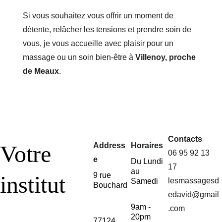
Si vous souhaitez vous offrir un moment de 
détente, relâcher les tensions et prendre soin de 
vous, je vous accueille avec plaisir pour un 
massage ou un soin bien-être à 
Villenoy, proche 
de Meaux
.
Contacts
Votre 
Address
Horaires
06 95 92 13 
e
Du Lundi 
17
au 
9 rue 
institut
lesmassagesd
Samedi 
Bouchard
edavid@gmail
9am - 
.com
20pm
77124 