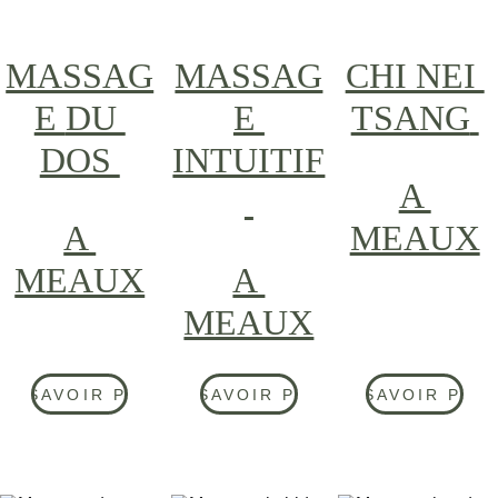
MASSAG
MASSAG
CHI NEI 
E 
DU 
E 
TSANG
DOS 
INTUITIF
A 
A 
MEAUX
MEAUX
A 
MEAUX
EN SAVOIR PLUS
EN SAVOIR PLUS
EN SAVOIR PLU