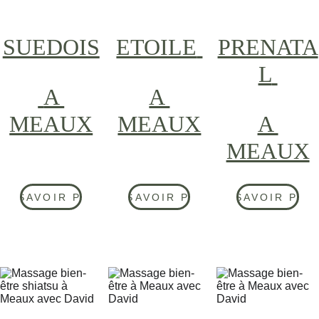
SUEDOIS
ETOILE
PRENATA
L
 A 
A 
MEAUX
MEAUX
A 
MEAUX
EN SAVOIR PLUS
EN SAVOIR PLUS
EN SAVOIR PLU