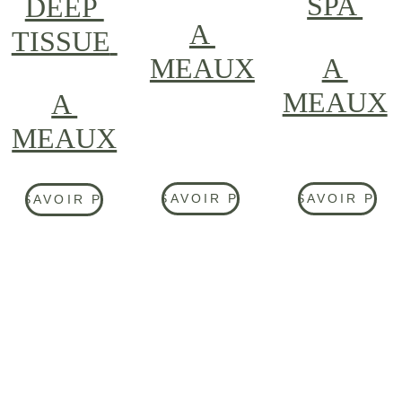
SPA 
DEEP 
A 
TISSUE
MEAUX
A 
MEAUX
A 
MEAUX
EN SAVOIR PLUS
EN SAVOIR PLU
EN SAVOIR PLUS