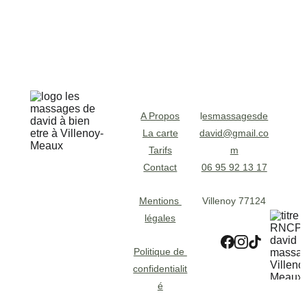
A Propos
l
esmassagesde
La carte
david@gmail.co
Tarifs
m
Contact
06 95 92 13 17
Mentions 
Villenoy 77124
légales
Politique de 
confidentialit
é